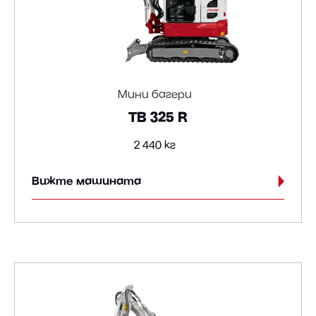
Мини багери
TB 325 R
2 440 кг
Вижте машината