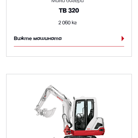
Мини багери
TB 320
2 060 кг
Вижте машината