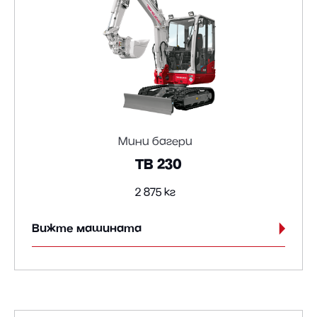
Мини багери
TB 230
2 875 кг
Вижте машината