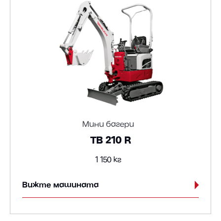
Мини багери
TB 210 R
1 150 кг
Вижте машината