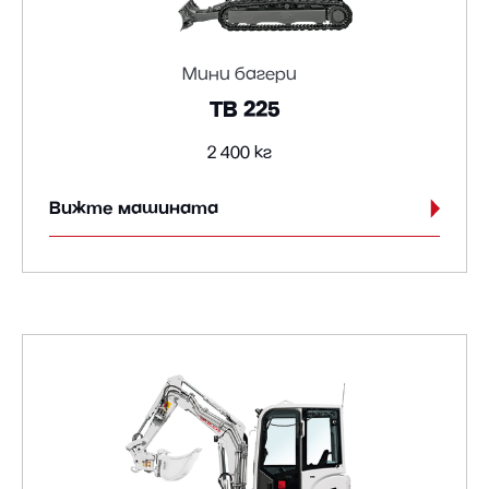
Мини багери
TB 225
2 400 кг
Вижте машината