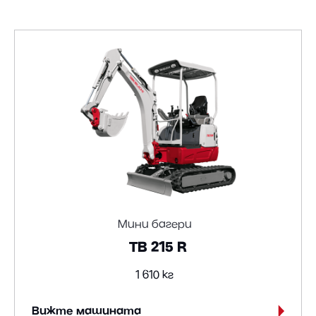
Мини багери
TB 215 R
1 610 кг
Вижте машината