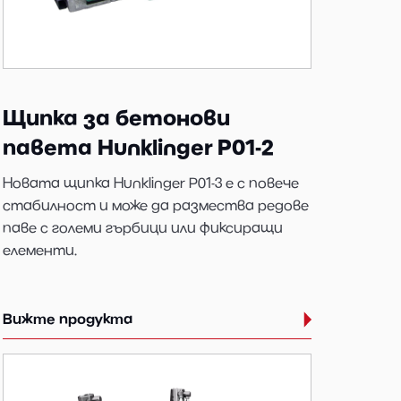
Щипка за бетонови
павета Hunklinger P01-2
Новата щипка Hunklinger P01-3 е с повече
стабилност и може да размества редове
паве с големи гърбици или фиксиращи
елементи.
Вижте продукта