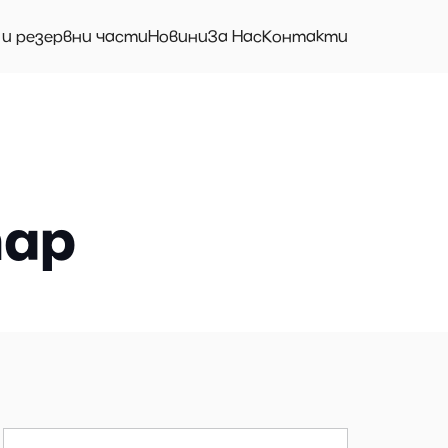
 и резервни части
Новини
За Нас
Контакти
тар