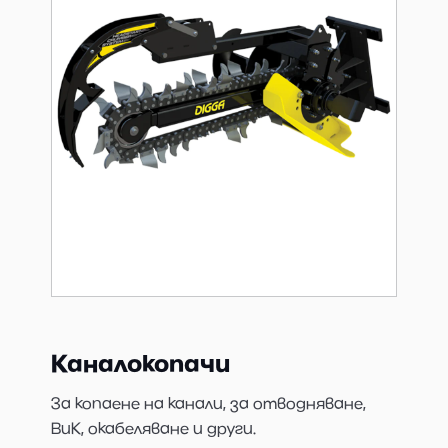
Каналокопачи
За копаене на канали, за отводняване,
ВиК, окабеляване и други.