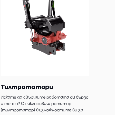
Тилтротатори
Искате да свършите работата си бързо
и точно? С наклоняващ ротатор
(тилтротатор) възможностите ви за