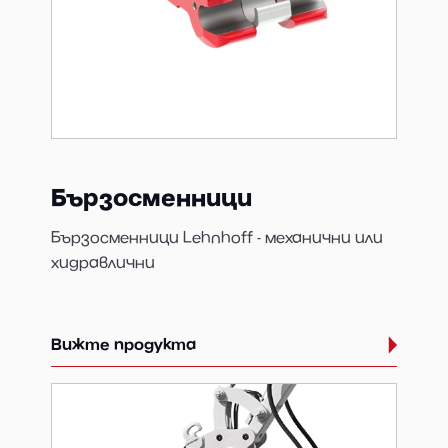
Бързосменници
Бързосменници Lehnhoff - механични или
хидравлични
Вижте продукта