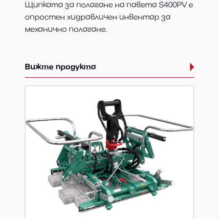
Щипката за полагане на павета S400PV е
опростен хидравличен инвентар за
механично полагане.
Вижте продукта