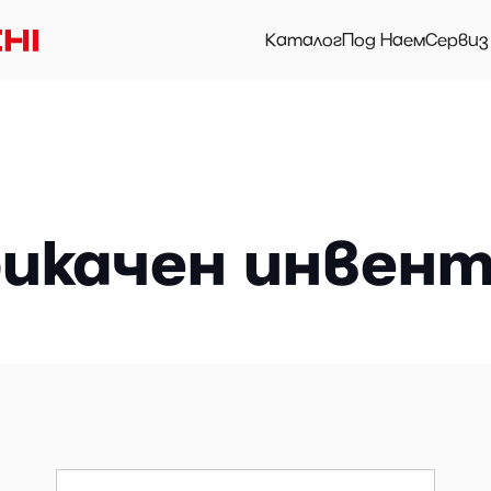
Каталог
Под Наем
Сервиз
икачен инвен