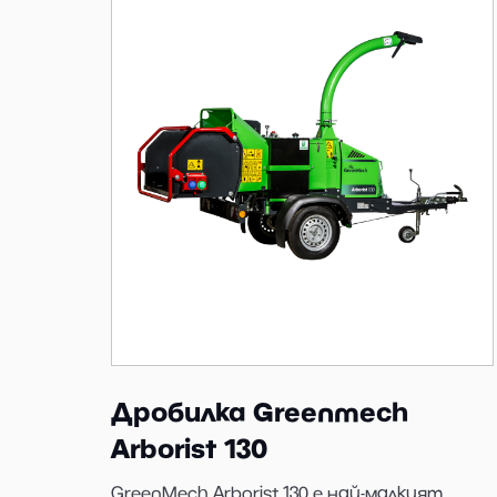
Дробилка Greenmech
Arborist 130
GreenMech Arborist 130 е най-малкият