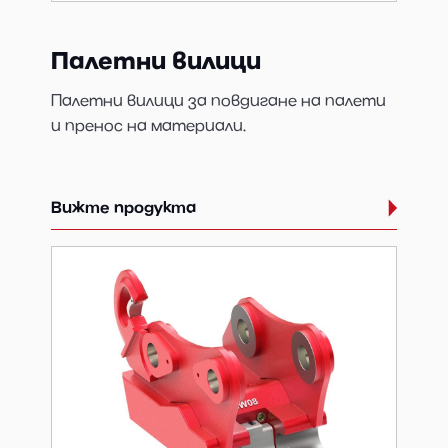
Палетни вилици
Палетни вилици за повдигане на палети
и пренос на материали.
Вижте продукта