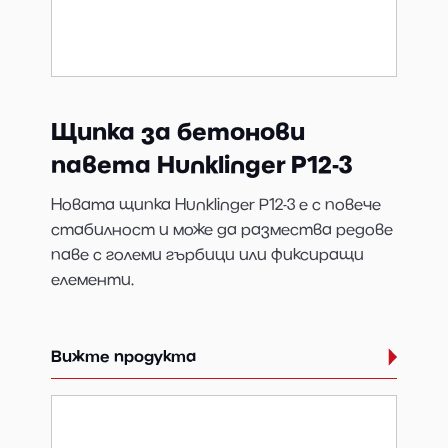
Щипка за бетонови
павета Hunklinger P12-3
Новата щипка Hunklinger P12-3 е с повече
стабилност и може да размества редове
паве с големи гърбици или фиксиращи
елементи.
Вижте продукта