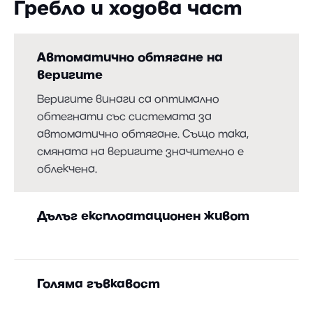
Гребло и ходова част
Автоматично обтягане на
веригите
Веригите винаги са оптимално
обтегнати със системата за
автоматично обтягане. Също така,
смяната на веригите значително е
облекчена.
Дълъг експлоатационен живот
Благодарение на първокласните възли
на ходовата част, трифланцовите
Голяма гъвкавост
опорни ролки и веригите с къса стъпка
(Short-Pitch).