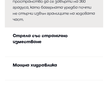
пространство да се завърти на 360
градуса, като багерната уредба почти
не стърчи извън границите на ходовата
част.
Стрела със странично
изместване
Въртящата се поставка се придвижва
настрани така че да можете да копаете
Мощна хидравлика
без ограничение настрани
Хидравличния дебит можете да
настроите за различни прикачени
инструменти и да го съхраните със
съответни символи. За 1-ва хидравлична
линия е на разположение максимален