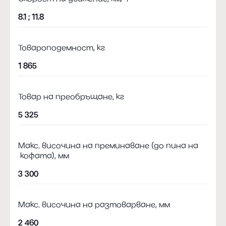
8.1 ; 11.8
Товароподемност, кг
1 865
Товар на преобръщане, кг
5 325
Макс. височина на преминаване (до пина на
кофата), мм
3 300
Макс. височина на разтоварване, мм
2 460