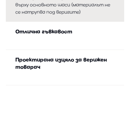
върху основното шаси (материалът не
се натрупва под веригите)
Отлична гъвкавост
Поради високия пътен просвет от 320
мм и ниското налягане върху почвата.
Проектирана изцяло за верижен
товарач
Голяма стабилност благодарение на
здравата заварка на носача на
задвижването на шасито.