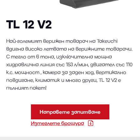
TL 12 V2
Най-големият верижен товарач на Takeuchi
вдигна високо летвата на верижните товарачи.
С тегло от 6 тона, изключителна мощна
хидравлична линия със 153 л/мин, двигател със 110
к.с. мощност , камера за заден ход, вертикално
повдигане, климатик и много други, TL 12 V2 е
пълният пакет!
Направете запитване
Изтеглете брошура