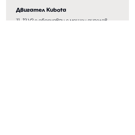
Двигател Kubota
TL 12 V2 е оборудван с мощен дизелов
двигател Kubota с 110 к.с.. Освен това TL
12 V2 е оборудван с превключвател за
режим на работа ЕСО. При активиране
на тази функция машината работи с
намалена честота на въртене на
коляновия вал на двигателя и по този
начин се пести гориво, без това да
нарушава работните му възможности.
Добро обслужване
Оптималната достъпност се постига
чрез накланяща се кабина.
Подходящ за силно запрашена
Завъртащият се охладителен радиатор