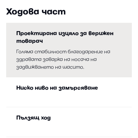
Ходова част
Проектирана изцяло за верижен
товарач
Голяма стабилност благодарение на
здравата заварка на носача на
задвижването на шасито.
Ниско ниво на замърсяване
Задвижването на ходовата част е
разположено нагоре и ходовите
Пълзящ ход
механизми не са разположени директно
върху основното шаси (материалът не
Задвижването на TL 8 R2 е изцяло
се натрупва под веригите)