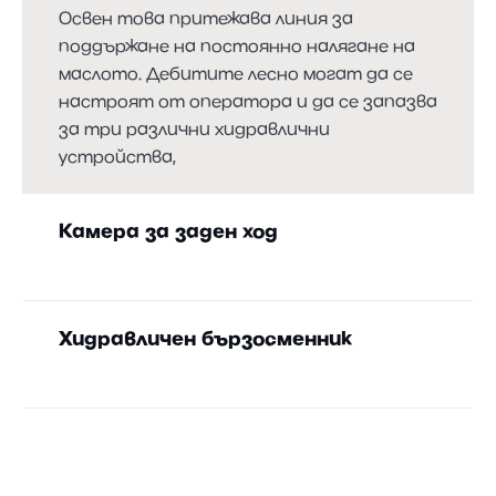
Освен това притежава линия за
поддържане на постоянно налягане на
маслото. Дебитите лесно могат да се
настроят от оператора и да се запазва
за три различни хидравлични
устройства,
Камера за заден ход
Всичко е в полезрението благодарение
на стандартната камера за заден ход.
Хидравличен бързосменник
Изпитаната система на хидравличния
бързосменник Ви позволява да сменяте
принадлежностите за възможно най-
кратко време.