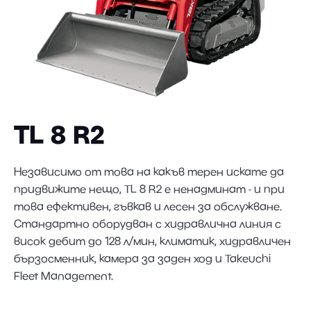
TL 8 R2
Независимо от това на какъв терен искате да
придвижите нещо, TL 8 R2 е ненадминат - и при
това ефективен, гъвкав и лесен за обслужване.
Стандартно оборудван с хидравлична линия с
висок дебит до 128 л/мин, климатик, хидравличен
бързосменник, камера за заден ход и Takeuchi
Fleet Management.