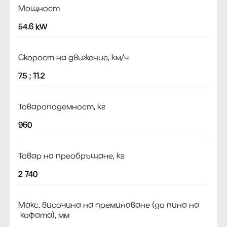
Мощност
54.6 kW
Скорост на движение, км/ч
7.5 ; 11.2
Товароподемност, кг
960
Товар на преобръщане, кг
2 740
Макс. височина на преминаване (до пина на
кофата), мм